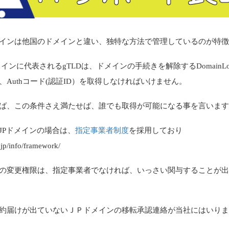
インは他国のドメインと違い、独特な方法で管理しているのが特
メインに代表されるgTLDは、ドメインの手続きを解除するDomainLo
、Authコード(認証ID）を取得しなければいけません。
ば、この条件さえ満たせば、誰でも取得が可能になる事を言いま
JPドメインの場合は、
指定事業者制度
を採用しており
s.jp/info/framework/
の変更権限は、指定事業者でなければ、いっさい関与することが
約届けが出ていないＪＰドメインの移転承認連絡が当社にはいり