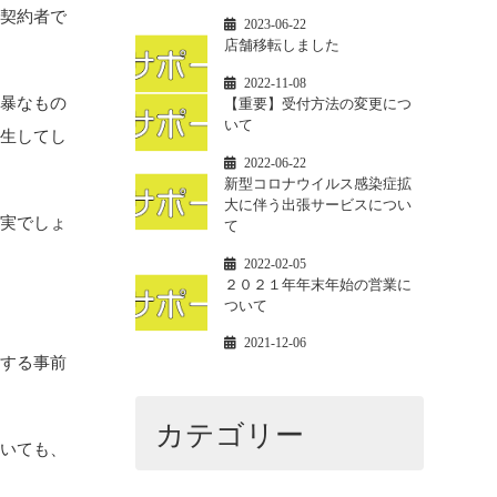
の契約者で
2023-06-22
店舗移転しました
2022-11-08
横暴なもの
【重要】受付方法の変更につ
いて
発生してし
2022-06-22
新型コロナウイルス感染症拡
大に伴う出張サービスについ
確実でしょ
て
2022-02-05
２０２１年年末年始の営業に
ついて
2021-12-06
関する事前
カテゴリー
ていても、