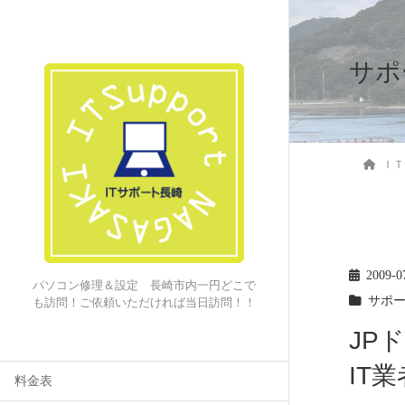
サポ
ＩＴ
2009-0
パソコン修理＆設定 長崎市内一円どこで
サポ
も訪問！ご依頼いただければ当日訪問！！
JP
IT
料金表