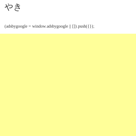
やき
(adsbygoogle = window.adsbygoogle || []).push({});