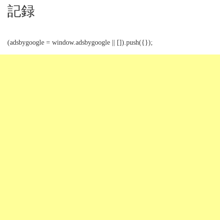
記録
(adsbygoogle = window.adsbygoogle || []).push({});