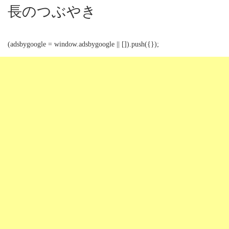
長のつぶやき
(adsbygoogle = window.adsbygoogle || []).push({});