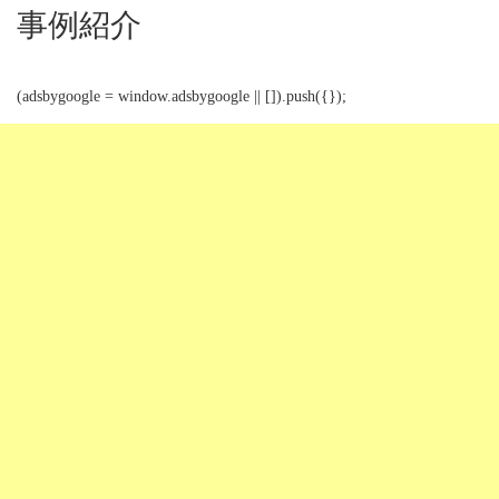
事例紹介
(adsbygoogle = window.adsbygoogle || []).push({});