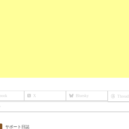
book
X
Bluesky
Thread
y
サポート日誌