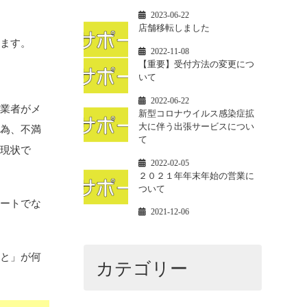
2023-06-22
店舗移転しました
ます。
2022-11-08
【重要】受付方法の変更につ
いて
2022-06-22
業者がメ
新型コロナウイルス感染症拡
大に伴う出張サービスについ
る為、不満
て
が現状で
2022-02-05
２０２１年年末年始の営業に
ついて
ートでな
2021-12-06
と」が何
カテゴリー