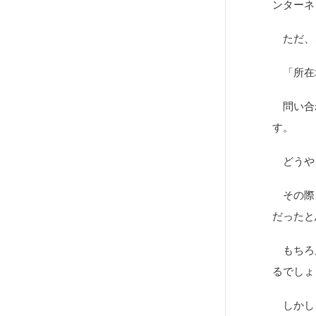
ンターネ
ただ、
「所在
問い合わ
す。
どうや
その際、
だったと
もちろん
るでしょ
しかし、