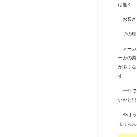
は無く、
お客さん
その理
メーカ系
ーカの業
が多くな
す。
一件でも
いかと思
今はっき
よりも大