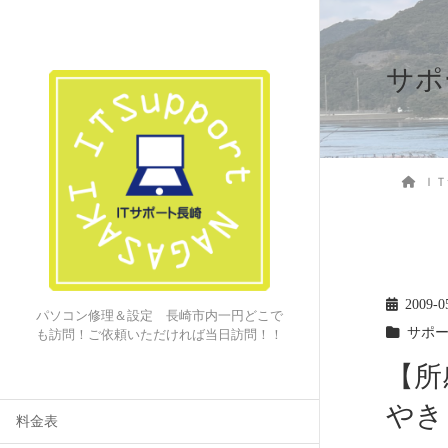
サポ
ＩＴ
2009-0
パソコン修理＆設定 長崎市内一円どこで
サポ
も訪問！ご依頼いただければ当日訪問！！
【所
やき
料金表